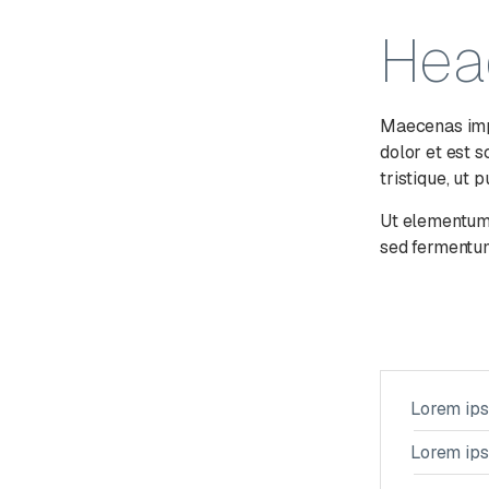
Hea
Maecenas impe
dolor et est s
tristique, ut 
Ut elementum f
sed fermentum 
Lorem ip
Lorem ip