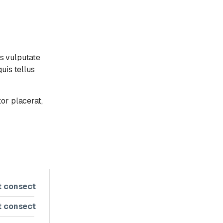
as vulputate
quis tellus
tor placerat,
t consect
t consect