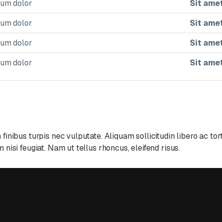
sum dolor
Sit ame
sum dolor
Sit ame
sum dolor
Sit ame
sum dolor
Sit ame
inibus turpis nec vulputate. Aliquam sollicitudin libero ac tor
nisi feugiat. Nam ut tellus rhoncus, eleifend risus.
ing 3
m libero quis enim elementum porta. Suspendisse tempor mol
Integer rhoncus dignissim ultrices. Vivamus rhoncus massa eu