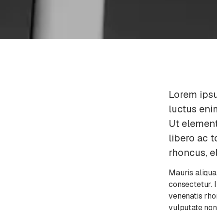
Lorem ipsu
luctus eni
Ut element
libero ac t
rhoncus, el
Mauris aliqua
consectetur. 
venenatis rhon
vulputate non