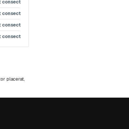
t consect
t consect
t consect
t consect
tor placerat,
estie
 nunc