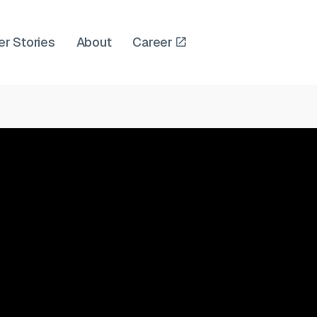
er Stories
About
Career