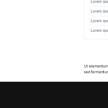
Lorem ip
Lorem ip
Lorem ip
Lorem ip
Ut elementum f
sed fermentum 
Head
Mauris aliqua
consectetur. 